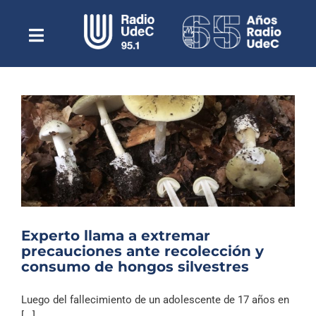
Saltar
al
contenido
Toggle
Escuchar Radio UdeC
Navigation
en vivo
Quiénes Somos
Programación
Podcast
Noticias
Reportajes
Experto llama a extremar
Columnas
precauciones ante recolección y
consumo de hongos silvestres
Música Clásica
Especiales
Luego del fallecimiento de un adolescente de 17 años en
[...]