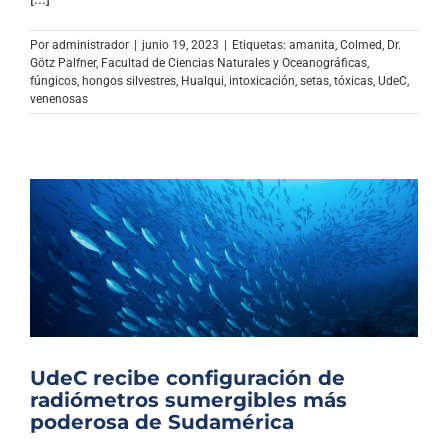
Archivo Sonoro
Por
administrador
|
junio 19, 2023
|
Etiquetas:
amanita
,
Colmed
,
Dr.
Götz Palfner
,
Facultad de Ciencias Naturales y Oceanográficas
,
fúngicos
,
hongos silvestres
,
Hualqui
,
intoxicación
,
setas
,
tóxicas
,
UdeC
,
venenosas
UdeC recibe configuración de
radiómetros sumergibles más
poderosa de Sudamérica