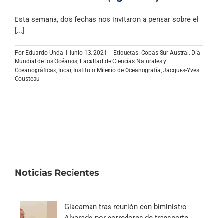
Esta semana, dos fechas nos invitaron a pensar sobre el
[...]
Por
Eduardo Unda
|
junio 13, 2021
|
Etiquetas:
Copas Sur-Austral
,
Día
Mundial de los Océanos
,
Facultad de Ciencias Naturales y
Oceanográficas
,
Incar
,
Instituto Milenio de Oceanografía
,
Jacques-Yves
Cousteau
Noticias Recientes
Giacaman tras reunión con biministro
Alvarado por corredores de transporte