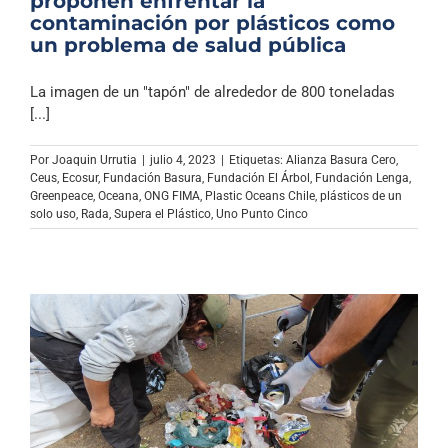
proponen enfrentar la
contaminación por plásticos como
un problema de salud pública
La imagen de un "tapón" de alrededor de 800 toneladas
[...]
Por
Joaquin Urrutia
|
julio 4, 2023
|
Etiquetas:
Alianza Basura Cero
,
Ceus
,
Ecosur
,
Fundación Basura
,
Fundación El Árbol
,
Fundación Lenga
,
Greenpeace
,
Oceana
,
ONG FIMA
,
Plastic Oceans Chile
,
plásticos de un
solo uso
,
Rada
,
Supera el Plástico
,
Uno Punto Cinco