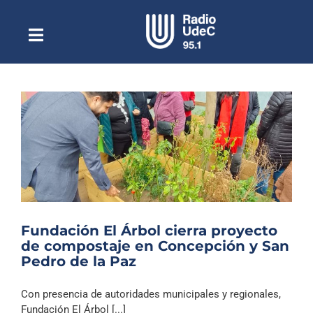
Saltar
al
contenido
Toggle
Escuchar Radio UdeC
Navigation
en vivo
Quiénes Somos
Programación
Podcast
Noticias
Reportajes
Fundación El Árbol cierra proyecto
Columnas
de compostaje en Concepción y San
Pedro de la Paz
Música Clásica
Especiales
Con presencia de autoridades municipales y regionales,
Fundación El Árbol [...]