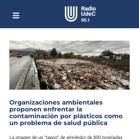
Saltar
al
contenido
Toggle
Escuchar Radio UdeC
Navigation
en vivo
Quiénes Somos
Programación
Podcast
Noticias
Reportajes
Organizaciones ambientales
Columnas
proponen enfrentar la
contaminación por plásticos como
Música Clásica
un problema de salud pública
Especiales
La imagen de un "tapón" de alrededor de 800 toneladas