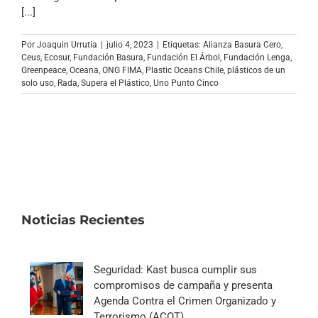
Archivo Sonoro
[...]
Por
Joaquin Urrutia
|
julio 4, 2023
|
Etiquetas:
Alianza Basura Cero
,
Ceus
,
Ecosur
,
Fundación Basura
,
Fundación El Árbol
,
Fundación Lenga
,
Greenpeace
,
Oceana
,
ONG FIMA
,
Plastic Oceans Chile
,
plásticos de un
solo uso
,
Rada
,
Supera el Plástico
,
Uno Punto Cinco
Noticias Recientes
Seguridad: Kast busca cumplir sus
compromisos de campaña y presenta
Agenda Contra el Crimen Organizado y
Terrorismo (ACOT)