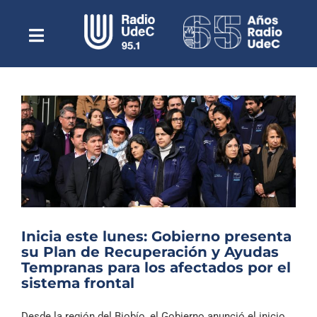
Saltar
al
contenido
Toggle
Escuchar Radio UdeC
Navigation
en vivo
Quiénes Somos
Programación
Podcast
Noticias
Reportajes
Inicia este lunes: Gobierno presenta
Columnas
su Plan de Recuperación y Ayudas
Tempranas para los afectados por el
Música Clásica
sistema frontal
Especiales
Desde la región del Biobío, el Gobierno anunció el inicio