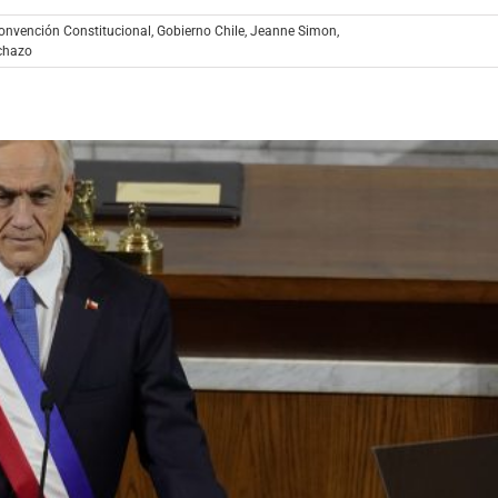
onvención Constitucional
,
Gobierno Chile
,
Jeanne Simon
,
chazo