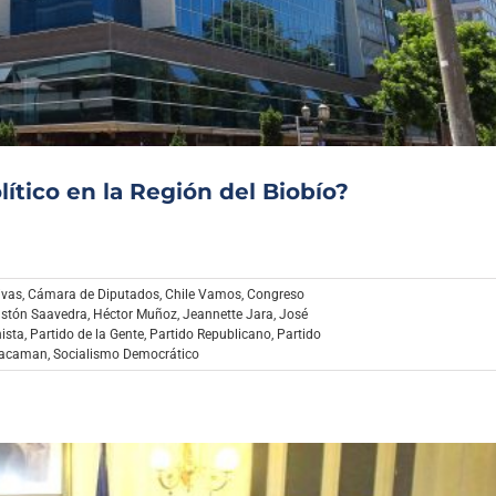
Archivo Sonoro
ítico en la Región del Biobío?
ivas
,
Cámara de Diputados
,
Chile Vamos
,
Congreso
stón Saavedra
,
Héctor Muñoz
,
Jeannette Jara
,
José
ista
,
Partido de la Gente
,
Partido Republicano
,
Partido
iacaman
,
Socialismo Democrático