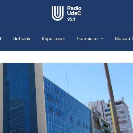
Escuchar Radio UdeC
en vivo
t
Noticias
Reportajes
Especiales
Música 
Quiénes Somos
Programación
Podcast
Noticias
Reportajes
Columnas
Música Clásica
Especiales