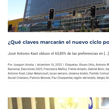
¿Qué claves marcarán el nuevo ciclo pol
José Antonio Kast obtuvo el 63,85% de las preferencias en [...]
Por
Joaquin Urrutia
|
diciembre 16, 2025
|
Etiquetas:
Álvaro Ortiz
,
Antonio R
Nacional
,
Elecciones 2025
,
Francesca Muñoz
,
Frente Amplio
,
Gabriel Boric
,
Ga
Antonio Kast
,
Lilian Betancourt
,
lucas serrano
,
observa biobío
,
Partido Comun
Social Cristiano
,
Patricio Briones
,
Paz Charpentier
,
región del biobío
,
Sergio G