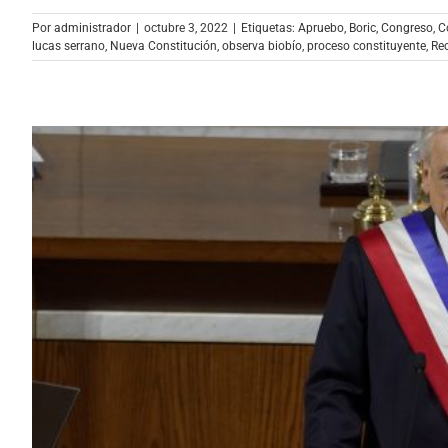
Por
administrador
|
octubre 3, 2022
|
Etiquetas:
Apruebo
,
Boric
,
Congreso
,
C
lucas serrano
,
Nueva Constitución
,
observa biobío
,
proceso constituyente
,
Re