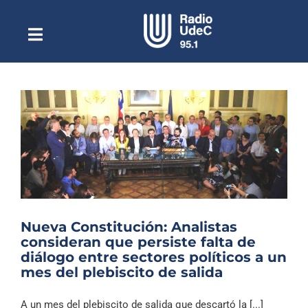
Saltar
al
contenido
Toggle
Escuchar Radio UdeC
Navigation
en vivo
Quiénes Somos
Programación
Podcast
Noticias
Reportajes
Nueva Constitución: Analistas
Columnas
consideran que persiste falta de
diálogo entre sectores políticos a un
Música Clásica
mes del plebiscito de salida
Especiales
A un mes del plebiscito de salida que descartó la [...]