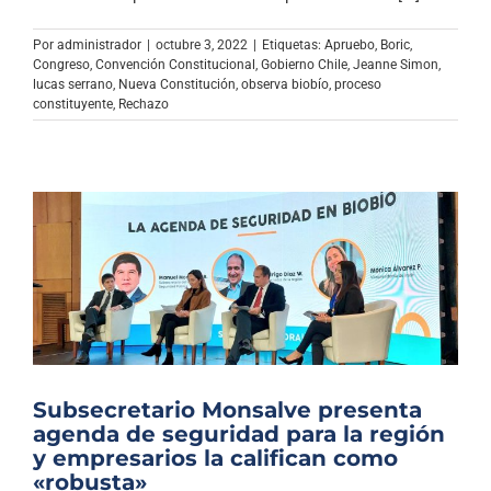
Archivo Sonoro
Por
administrador
|
octubre 3, 2022
|
Etiquetas:
Apruebo
,
Boric
,
Congreso
,
Convención Constitucional
,
Gobierno Chile
,
Jeanne Simon
,
lucas serrano
,
Nueva Constitución
,
observa biobío
,
proceso
constituyente
,
Rechazo
Subsecretario Monsalve presenta
agenda de seguridad para la región
y empresarios la califican como
«robusta»