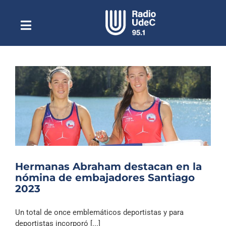
Saltar
al
contenido
Toggle
Escuchar Radio UdeC
Navigation
en vivo
Quiénes Somos
Programación
Podcast
Noticias
Reportajes
Hermanas Abraham destacan en la
Columnas
nómina de embajadores Santiago
2023
Música Clásica
Especiales
Un total de once emblemáticos deportistas y para
deportistas incorporó [...]