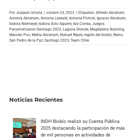
Archivo Sonoro
Por
Joaquin Urrutia
|
octubre 24, 2023
|
Etiquetas:
Alfredo Abraham
,
Antonia Abraham
,
Antonia Liewald
,
Antonia Pichott
,
Ignacio Abraham
,
Isidora Niemeyer
,
Isidora Soto Aguirre
,
Isis Correa
,
Juegos
Panamericanos Santiago 2023
,
Laguna Grande
,
Magdalena Nanning
,
Marcelo Poo
,
Melita Abraham
,
Nahuel Reyes
,
región del biobío
,
Remo
,
San Pedro de la Paz
,
Santiago 2023
,
Team Chile
Noticias Recientes
INDH Biobío realizó su Cuenta Pública
2025 destacando la participación de más
de mil personas en actividades de