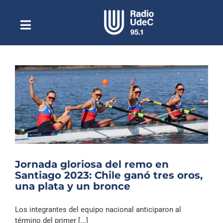
Saltar
al
contenido
Toggle
Escuchar Radio UdeC
Navigation
en vivo
Quiénes Somos
Programación
Podcast
Noticias
Reportajes
Jornada gloriosa del remo en
Columnas
Santiago 2023: Chile ganó tres oros,
una plata y un bronce
Música Clásica
Especiales
Los integrantes del equipo nacional anticiparon al
término del primer [...]