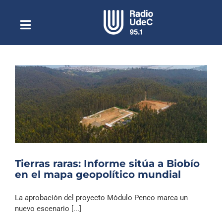
Saltar
al
contenido
Toggle
Escuchar Radio UdeC
Navigation
en vivo
Quiénes Somos
Programación
Podcast
Noticias
Reportajes
Tierras raras: Informe sitúa a Biobío
Columnas
en el mapa geopolítico mundial
Música Clásica
La aprobación del proyecto Módulo Penco marca un
Especiales
nuevo escenario [...]