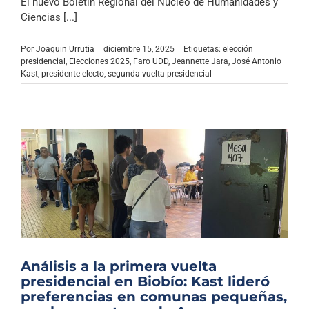
El nuevo Boletín Regional del Núcleo de Humanidades y
Ciencias [...]
Por
Joaquin Urrutia
|
diciembre 15, 2025
|
Etiquetas:
elección
presidencial
,
Elecciones 2025
,
Faro UDD
,
Jeannette Jara
,
José Antonio
Kast
,
presidente electo
,
segunda vuelta presidencial
Análisis a la primera vuelta
presidencial en Biobío: Kast lideró
preferencias en comunas pequeñas,