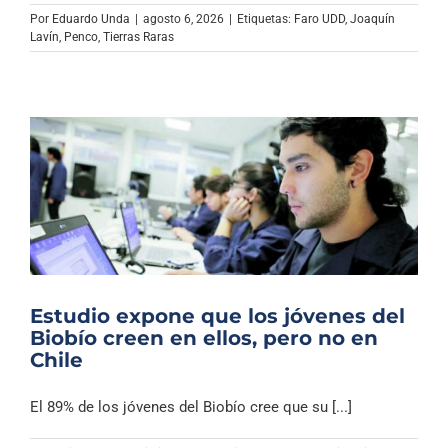
Archivo Sonoro
Por
Eduardo Unda
|
agosto 6, 2026
|
Etiquetas:
Faro UDD
,
Joaquín
Lavín
,
Penco
,
Tierras Raras
Estudio expone que los jóvenes del
Biobío creen en ellos, pero no en
Chile
El 89% de los jóvenes del Biobío cree que su [...]