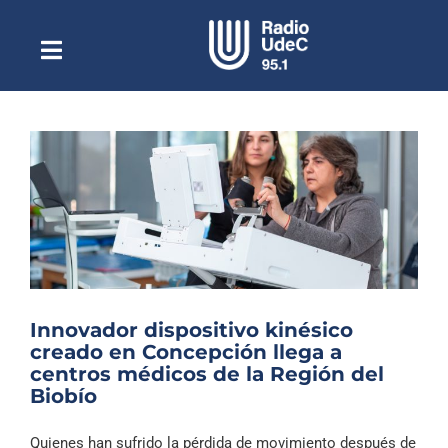
Saltar
al
contenido
Toggle
Escuchar Radio UdeC
Navigation
en vivo
Quiénes Somos
Programación
Podcast
Noticias
Reportajes
Innovador dispositivo kinésico
Columnas
creado en Concepción llega a
centros médicos de la Región del
Música Clásica
Biobío
Especiales
Quienes han sufrido la pérdida de movimiento después de