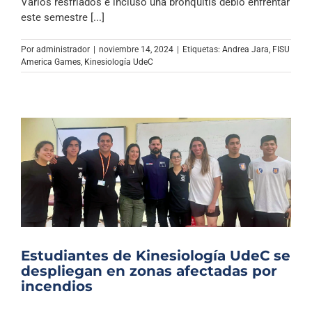
Varios resfriados e incluso una bronquitis debió enfrentar
este semestre [...]
Por
administrador
|
noviembre 14, 2024
|
Etiquetas:
Andrea Jara
,
FISU
America Games
,
Kinesiología UdeC
Estudiantes de Kinesiología UdeC se
despliegan en zonas afectadas por
incendios