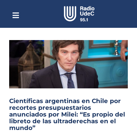
Saltar
al
contenido
Toggle
Escuchar Radio UdeC
Navigation
en vivo
Quiénes Somos
Programación
Podcast
Noticias
Reportajes
Científicas argentinas en Chile por
Columnas
recortes presupuestarios
anunciados por Milei: “Es propio del
Música Clásica
libreto de las ultraderechas en el
mundo”
Especiales