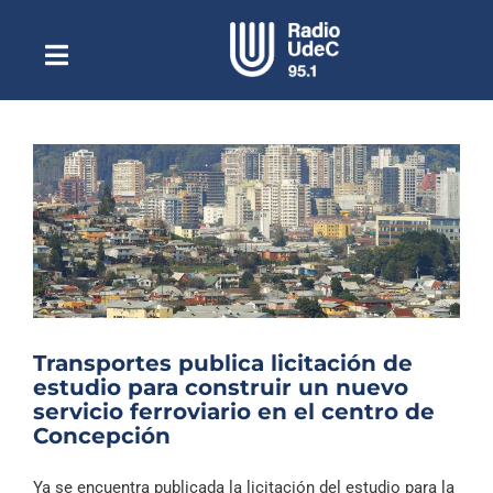
Saltar
al
contenido
Toggle
Escuchar Radio UdeC
Navigation
en vivo
Quiénes Somos
Programación
Podcast
Noticias
Reportajes
Transportes publica licitación de
Columnas
estudio para construir un nuevo
servicio ferroviario en el centro de
Música Clásica
Concepción
Especiales
Ya se encuentra publicada la licitación del estudio para la