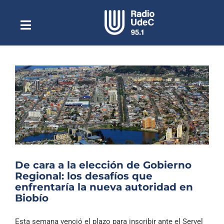
Saltar
al
contenido
Toggle
Escuchar Radio UdeC
Navigation
en vivo
Quiénes Somos
Programación
Podcast
Noticias
Reportajes
De cara a la elección de Gobierno
Columnas
Regional: los desafíos que
enfrentaría la nueva autoridad en
Música Clásica
Biobío
Especiales
Esta semana venció el plazo para inscribir ante el Servel