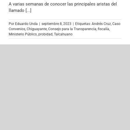
A varias semanas de conocer las principales aristas del
llamado [...]
Por
Eduardo Unda
|
septiembre 8, 2023
|
Etiquetas:
Andrés Cruz
,
Caso
Convenios
,
Chiguayante
,
Consejo para la Transparencia
,
fiscalía
,
Ministerio Público
,
probidad
,
Talcahuano
Presentan proyecto de ley para
establecer obligatoriedad de
concursar, votar y transparentar