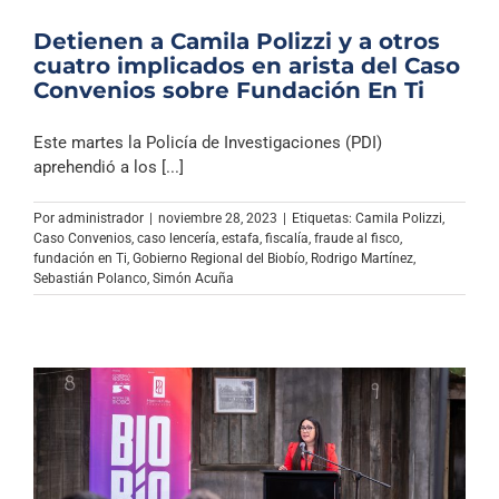
Detienen a Camila Polizzi y a otros
cuatro implicados en arista del Caso
Convenios sobre Fundación En Ti
Este martes la Policía de Investigaciones (PDI)
aprehendió a los [...]
Por
administrador
|
noviembre 28, 2023
|
Etiquetas:
Camila Polizzi
,
Caso Convenios
,
caso lencería
,
estafa
,
fiscalía
,
fraude al fisco
,
fundación en Ti
,
Gobierno Regional del Biobío
,
Rodrigo Martínez
,
Sebastián Polanco
,
Simón Acuña