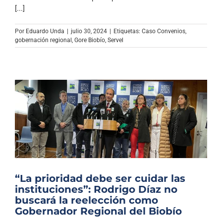
Archivo Sonoro
[...]
Por
Eduardo Unda
|
julio 30, 2024
|
Etiquetas:
Caso Convenios
,
gobernación regional
,
Gore Biobío
,
Servel
“La prioridad debe ser cuidar las
instituciones”: Rodrigo Díaz no
buscará la reelección como
Gobernador Regional del Biobío