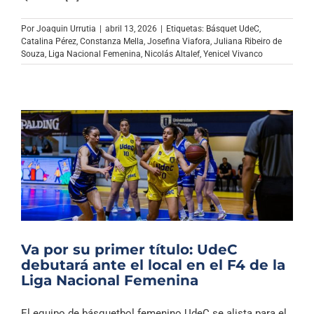
Archivo Sonoro
Por
Joaquin Urrutia
|
abril 13, 2026
|
Etiquetas:
Básquet UdeC
,
Catalina Pérez
,
Constanza Mella
,
Josefina Viafora
,
Juliana Ribeiro de
Souza
,
Liga Nacional Femenina
,
Nicolás Altalef
,
Yenicel Vivanco
Va por su primer título: UdeC
debutará ante el local en el F4 de la
Liga Nacional Femenina
El equipo de básquetbol femenino UdeC se alista para el