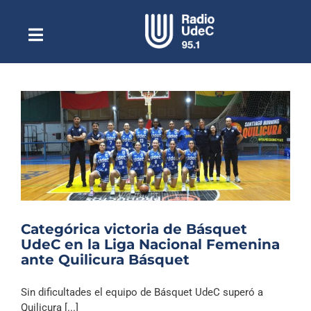
Saltar
al
contenido
Toggle
Escuchar Radio UdeC
Navigation
en vivo
Quiénes Somos
Programación
Podcast
Noticias
Reportajes
Categórica victoria de Básquet
Columnas
UdeC en la Liga Nacional Femenina
ante Quilicura Básquet
Música Clásica
Especiales
Sin dificultades el equipo de Básquet UdeC superó a
Quilicura [...]