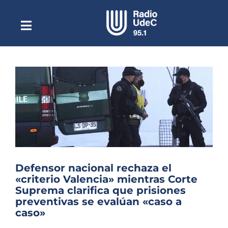
Saltar
al
contenido
Toggle
Escuchar Radio UdeC
Navigation
en vivo
Quiénes Somos
Programación
Podcast
Noticias
Reportajes
Defensor nacional rechaza el
Columnas
«criterio Valencia» mientras Corte
Suprema clarifica que prisiones
Música Clásica
preventivas se evalúan «caso a
caso»
Especiales