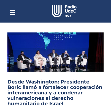
Saltar
al
contenido
Toggle
Escuchar Radio UdeC
Navigation
en vivo
Quiénes Somos
Programación
Podcast
Noticias
Reportajes
Desde Washington: Presidente
Columnas
Boric llamó a fortalecer cooperación
interamericana y a condenar
Música Clásica
vulneraciones al derecho
humanitario de Israel
Especiales