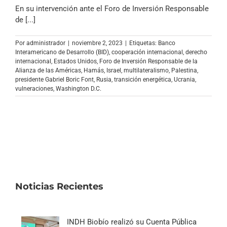
Archivo Sonoro
En su intervención ante el Foro de Inversión Responsable
de [...]
Por
administrador
|
noviembre 2, 2023
|
Etiquetas:
Banco
Interamericano de Desarrollo (BID)
,
cooperación internacional
,
derecho
internacional
,
Estados Unidos
,
Foro de Inversión Responsable de la
Alianza de las Américas
,
Hamás
,
Israel
,
multilateralismo
,
Palestina
,
presidente Gabriel Boric Font
,
Rusia
,
transición energética
,
Ucrania
,
vulneraciones
,
Washington D.C.
Noticias Recientes
INDH Biobío realizó su Cuenta Pública