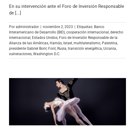
En su intervención ante el Foro de Inversión Responsable
de [...]
Por
administrador
|
noviembre 2, 2023
|
Etiquetas:
Banco
Interamericano de Desarrollo (BID)
,
cooperación internacional
,
derecho
internacional
,
Estados Unidos
,
Foro de Inversión Responsable de la
Alianza de las Américas
,
Hamás
,
Israel
,
multilateralismo
,
Palestina
,
presidente Gabriel Boric Font
,
Rusia
,
transición energética
,
Ucrania
,
vulneraciones
,
Washington D.C.