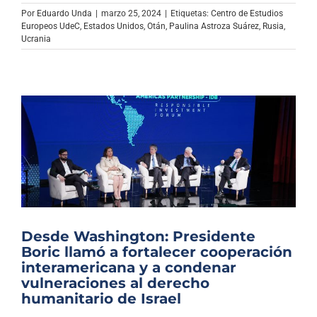
Archivo Sonoro
Por
Eduardo Unda
|
marzo 25, 2024
|
Etiquetas:
Centro de Estudios
Europeos UdeC
,
Estados Unidos
,
Otán
,
Paulina Astroza Suárez
,
Rusia
,
Ucrania
Desde Washington: Presidente
Boric llamó a fortalecer cooperación
interamericana y a condenar
vulneraciones al derecho
humanitario de Israel