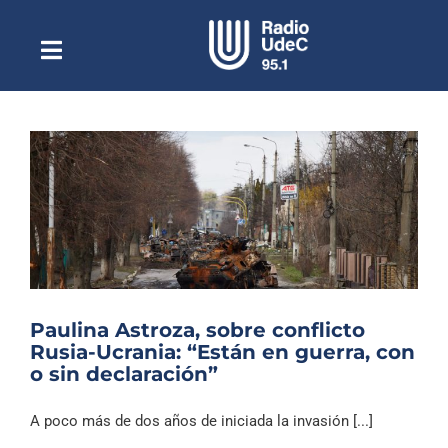
Saltar
al
contenido
Toggle
Escuchar Radio UdeC
Navigation
en vivo
Quiénes Somos
Programación
Podcast
Noticias
Reportajes
Paulina Astroza, sobre conflicto
Columnas
Rusia-Ucrania: “Están en guerra, con
o sin declaración”
Música Clásica
Especiales
A poco más de dos años de iniciada la invasión [...]