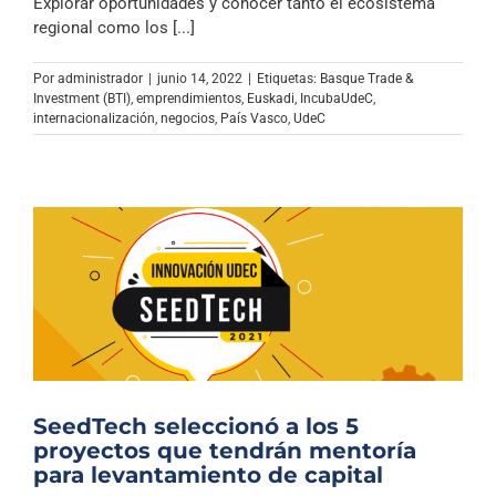
Explorar oportunidades y conocer tanto el ecosistema
regional como los [...]
Por
administrador
|
junio 14, 2022
|
Etiquetas:
Basque Trade &
Investment (BTI)
,
emprendimientos
,
Euskadi
,
IncubaUdeC
,
internacionalización
,
negocios
,
País Vasco
,
UdeC
SeedTech seleccionó a los 5
proyectos que tendrán mentoría
para levantamiento de capital