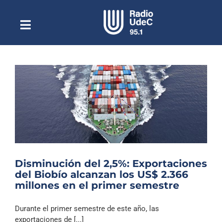
Saltar
al
contenido
Toggle
Escuchar Radio UdeC
Navigation
en vivo
Quiénes Somos
Programación
Podcast
Noticias
Reportajes
Disminución del 2,5%: Exportaciones
Columnas
del Biobío alcanzan los US$ 2.366
millones en el primer semestre
Música Clásica
Especiales
Durante el primer semestre de este año, las
exportaciones de [...]