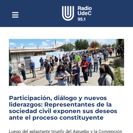
Saltar
al
contenido
Toggle
Escuchar Radio UdeC
Navigation
en vivo
Quiénes Somos
Programación
Podcast
Noticias
Reportajes
Participación, diálogo y nuevos
Columnas
liderazgos: Representantes de la
sociedad civil exponen sus deseos
Música Clásica
ante el proceso constituyente
Especiales
Luego del aplastante triunfo del Apruebo y la Convención