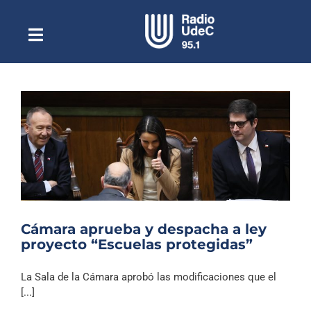
Saltar
al
contenido
Toggle
Escuchar Radio UdeC
Navigation
en vivo
Quiénes Somos
Programación
Podcast
Noticias
Reportajes
Cámara aprueba y despacha a ley
Columnas
proyecto “Escuelas protegidas”
Música Clásica
La Sala de la Cámara aprobó las modificaciones que el
Especiales
[...]