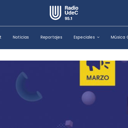
Escuchar Radio UdeC
en vivo
t
Noticias
Reportajes
Especiales
Música 
Quiénes Somos
Programación
Podcast
Noticias
Reportajes
Columnas
Música Clásica
Especiales