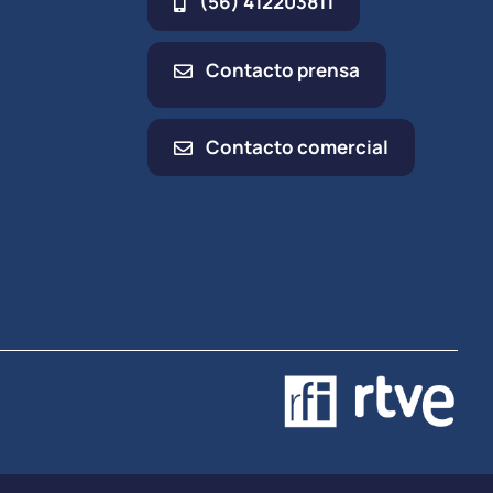
(56) 412203811
Contacto prensa
Contacto comercial