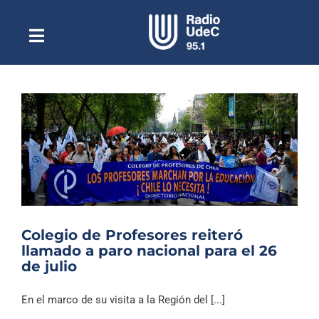
Saltar
al
contenido
Toggle
Escuchar Radio UdeC
Navigation
en vivo
Quiénes Somos
Programación
Podcast
Noticias
Reportajes
Colegio de Profesores reiteró
Columnas
llamado a paro nacional para el 26
de julio
Música Clásica
Especiales
En el marco de su visita a la Región del [...]