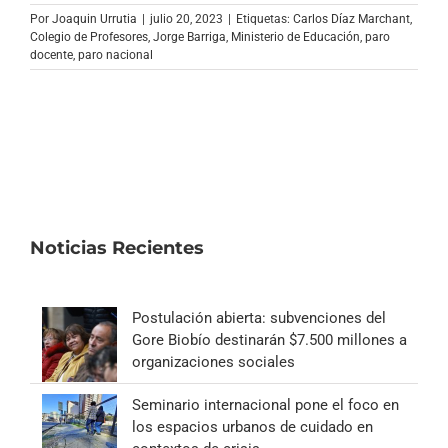
Archivo Sonoro
Por
Joaquin Urrutia
|
julio 20, 2023
|
Etiquetas:
Carlos Díaz Marchant
,
Colegio de Profesores
,
Jorge Barriga
,
Ministerio de Educación
,
paro
docente
,
paro nacional
Noticias Recientes
Postulación abierta: subvenciones del
Gore Biobío destinarán $7.500 millones a
organizaciones sociales
Seminario internacional pone el foco en
los espacios urbanos de cuidado en