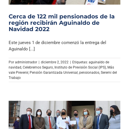
Cerca de 122 mil pensionados de la
región recibirán Aguinaldo de
Navidad 2022
Este jueves 1 de diciembre comenzó la entrega del
Aguinaldo [...]
Por
administrador
|
diciembre 2, 2022
|
Etiquetas:
aguinaldo de
navidad
,
Celebremos Seguro
,
Instituto de Previsión Social (IPS)
,
Más
vale Prevenir
,
Pensión Garantizada Universal
,
pensionados
,
Seremi del
Trabajo