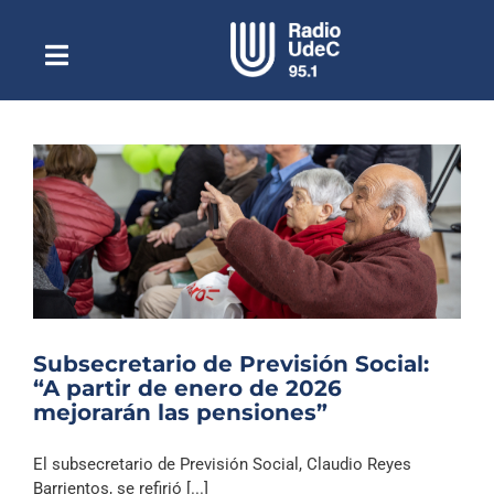
Saltar
al
contenido
Toggle
Escuchar Radio UdeC
Navigation
en vivo
Quiénes Somos
Programación
Podcast
Noticias
Reportajes
Subsecretario de Previsión Social:
Columnas
“A partir de enero de 2026
mejorarán las pensiones”
Música Clásica
Especiales
El subsecretario de Previsión Social, Claudio Reyes
Barrientos, se refirió [...]