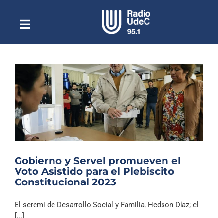
Saltar
al
contenido
Toggle
Escuchar Radio UdeC
Navigation
en vivo
Quiénes Somos
Programación
Podcast
Noticias
Reportajes
Gobierno y Servel promueven el
Columnas
Voto Asistido para el Plebiscito
Constitucional 2023
Música Clásica
Especiales
El seremi de Desarrollo Social y Familia, Hedson Díaz; el
[...]