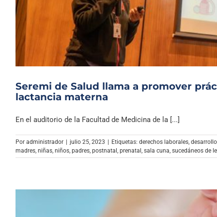
Seremi de Salud llama a promover práct
lactancia materna
En el auditorio de la Facultad de Medicina de la [...]
Por
administrador
|
julio 25, 2023
|
Etiquetas:
derechos laborales
,
desarroll
madres
,
niñas
,
niños
,
padres
,
postnatal
,
prenatal
,
sala cuna
,
sucedáneos de l