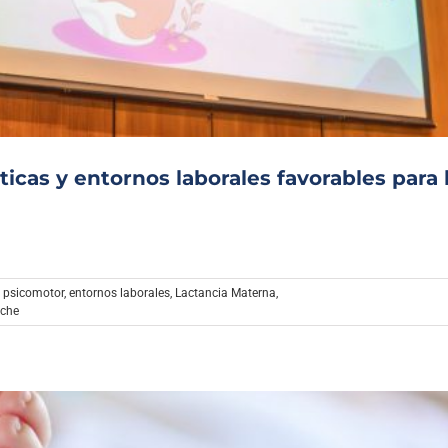
Archivo Sonoro
icas y entornos laborales favorables para 
o psicomotor
,
entornos laborales
,
Lactancia Materna
,
eche