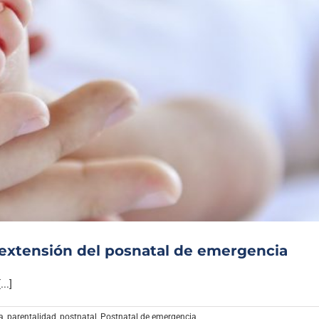
 extensión del posnatal de emergencia
..]
a
,
parentalidad
,
postnatal
,
Postnatal de emergencia