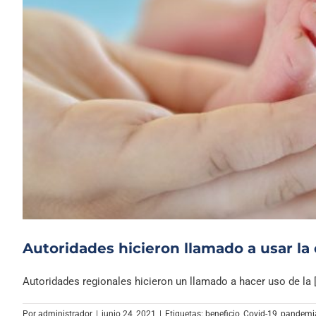
Autoridades hicieron llamado a usar la
Autoridades regionales hicieron un llamado a hacer uso de la [.
Por
administrador
|
junio 24, 2021
|
Etiquetas:
beneficio
,
Covid-19
,
pandemi