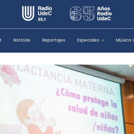
Escuchar Radio UdeC
en vivo
Quiénes Somos
t
Noticias
Reportajes
Especiales
Música 
Programación
Podcast
Noticias
Reportajes
Columnas
Música Clásica
Especiales