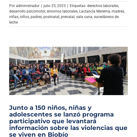
Archivo Sonoro
Por
administrador
|
julio 25, 2023
|
Etiquetas:
derechos laborales
,
desarrollo psicomotor
,
entornos laborales
,
Lactancia Materna
,
madres
,
niñas
,
niños
,
padres
,
postnatal
,
prenatal
,
sala cuna
,
sucedáneos de
leche
Junto a 150 niños, niñas y
adolescentes se lanzó programa
participativo que levantará
información sobre las violencias que
se viven en Biobío