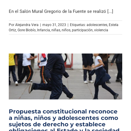
En el Salón Mural Gregorio de la Fuente se realizó [...]
Por
Alejandra Vera
|
mayo 31, 2023
|
Etiquetas:
adolescentes
,
Estela
Ortiz
,
Gore Biobío
,
Infancia
,
niñas
,
niños
,
participación
,
violencia
Propuesta constitucional reconoce
a niñas, niños y adolescentes como
sujetos de derecho y establece
obligaciones al Estado y la sociedad