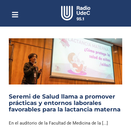
Saltar
al
contenido
Toggle
Escuchar Radio UdeC
Navigation
en vivo
Quiénes Somos
Programación
Podcast
Noticias
Reportajes
Seremi de Salud llama a promover
Columnas
prácticas y entornos laborales
favorables para la lactancia materna
Música Clásica
Especiales
En el auditorio de la Facultad de Medicina de la [...]