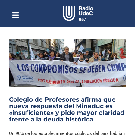
Saltar
al
contenido
Toggle
Escuchar Radio UdeC
Navigation
en vivo
Quiénes Somos
Programación
Podcast
Noticias
Reportajes
Colegio de Profesores afirma que
Columnas
nueva respuesta del Mineduc es
«insuficiente» y pide mayor claridad
Música Clásica
frente a la deuda histórica
Especiales
Un 90% de los establecimientos públicos del país habrían