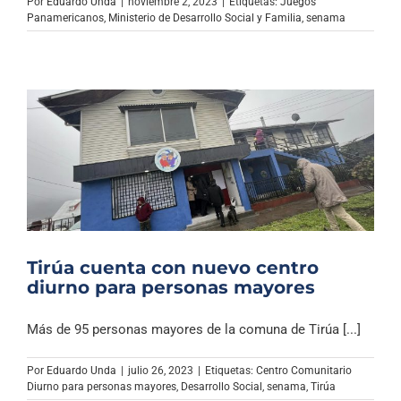
Por
Eduardo Unda
|
noviembre 2, 2023
|
Etiquetas:
Juegos
Panamericanos
,
Ministerio de Desarrollo Social y Familia
,
senama
Tirúa cuenta con nuevo centro
diurno para personas mayores
Más de 95 personas mayores de la comuna de Tirúa [...]
Por
Eduardo Unda
|
julio 26, 2023
|
Etiquetas:
Centro Comunitario
Diurno para personas mayores
,
Desarrollo Social
,
senama
,
Tirúa