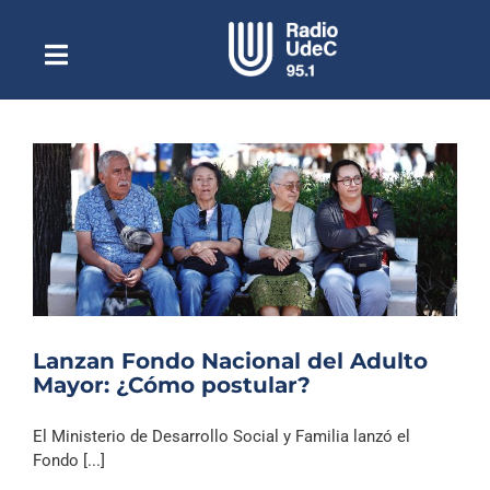
Saltar
al
contenido
Toggle
Escuchar Radio UdeC
Navigation
en vivo
Quiénes Somos
Programación
Podcast
Noticias
Reportajes
Lanzan Fondo Nacional del Adulto
Columnas
Mayor: ¿Cómo postular?
Música Clásica
El Ministerio de Desarrollo Social y Familia lanzó el
Especiales
Fondo [...]