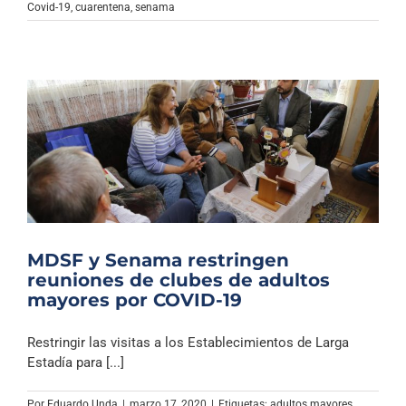
Covid-19
,
cuarentena
,
senama
MDSF y Senama restringen
reuniones de clubes de adultos
mayores por COVID-19
Restringir las visitas a los Establecimientos de Larga
Estadía para [...]
Por
Eduardo Unda
|
marzo 17, 2020
|
Etiquetas:
adultos mayores
,