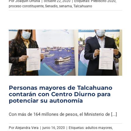
Por
Joaquin Urrutia
|
octubre 22, 2020
|
Etiquetas:
Plebiscito 2020
,
proceso constituyente
,
Senadis
,
senama
,
Talcahuano
Personas mayores de Talcahuano
contarán con Centro Diurno para
potenciar su autonomía
Con más de 164 millones de pesos, el Ministerio de [...]
Por
Alejandra Vera
|
junio 16, 2020
|
Etiquetas:
adultos mayores
,