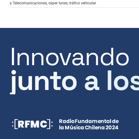
y Telecomunicaciones
,
súper lunes
,
tráfico vehicular
Innovando
junto a lo