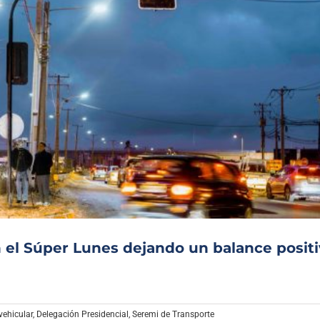
n el Súper Lunes dejando un balance posit
vehicular
,
Delegación Presidencial
,
Seremi de Transporte