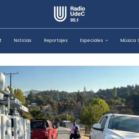
Escuchar Radio UdeC
en vivo
t
Noticias
Reportajes
Especiales
Música 
Quiénes Somos
Programación
Podcast
Noticias
Reportajes
Columnas
Música Clásica
Especiales