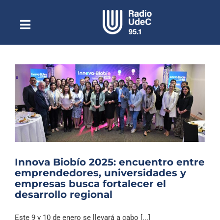
Saltar
al
contenido
Toggle
Escuchar Radio UdeC
Navigation
en vivo
Quiénes Somos
Programación
Podcast
Noticias
Reportajes
Innova Biobío 2025: encuentro entre
Columnas
emprendedores, universidades y
empresas busca fortalecer el
Música Clásica
desarrollo regional
Especiales
Este 9 y 10 de enero se llevará a cabo [...]