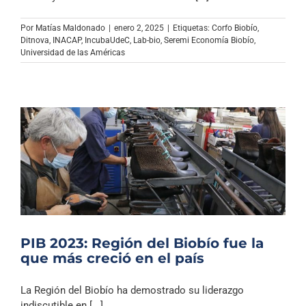
Archivo Sonoro
Por
Matías Maldonado
|
enero 2, 2025
|
Etiquetas:
Corfo Biobío
,
Ditnova
,
INACAP
,
IncubaUdeC
,
Lab-bio
,
Seremi Economía Biobío
,
Universidad de las Américas
PIB 2023: Región del Biobío fue la
que más creció en el país
La Región del Biobío ha demostrado su liderazgo
indiscutible en [...]