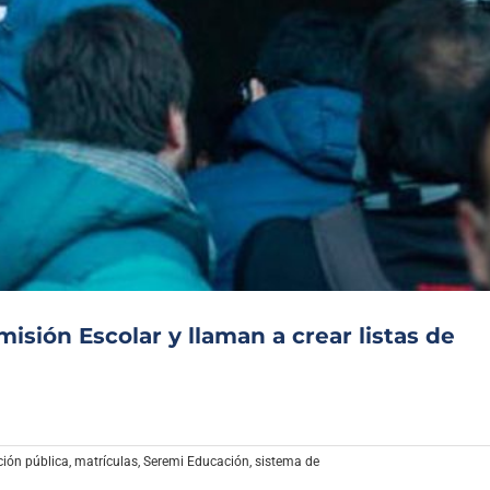
isión Escolar y llaman a crear listas de
ión pública
,
matrículas
,
Seremi Educación
,
sistema de