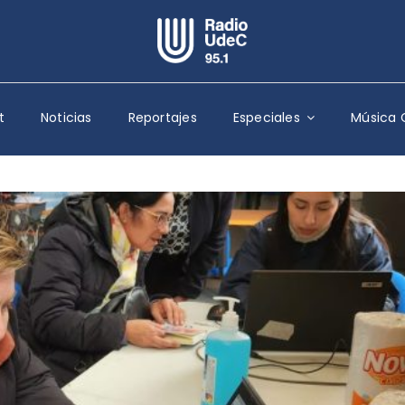
Escuchar Radio UdeC
en vivo
t
Noticias
Reportajes
Especiales
Música 
Quiénes Somos
Programación
Podcast
Noticias
Reportajes
Columnas
Música Clásica
Especiales