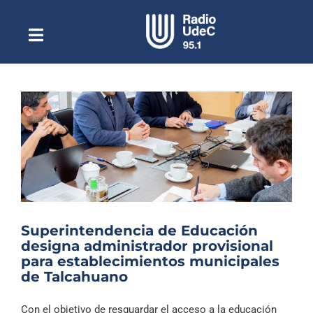
Saltar
al
contenido
Toggle
Escuchar Radio UdeC
Navigation
en vivo
Quiénes Somos
Programación
Podcast
Noticias
Reportajes
Superintendencia de Educación
Columnas
designa administrador provisional
para establecimientos municipales
Música Clásica
de Talcahuano
Especiales
Con el objetivo de resguardar el acceso a la educación