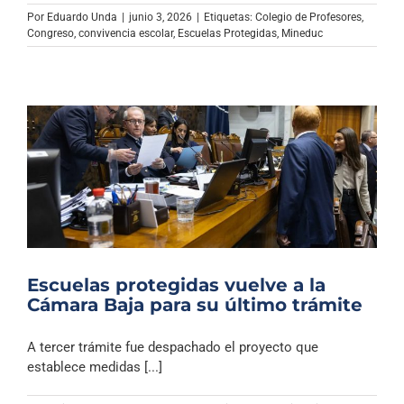
Archivo Sonoro
Por
Eduardo Unda
|
junio 3, 2026
|
Etiquetas:
Colegio de Profesores
,
Congreso
,
convivencia escolar
,
Escuelas Protegidas
,
Mineduc
Escuelas protegidas vuelve a la
Cámara Baja para su último trámite
A tercer trámite fue despachado el proyecto que
establece medidas [...]