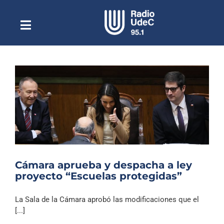
Saltar
al
contenido
Toggle
Escuchar Radio UdeC
Navigation
en vivo
Quiénes Somos
Programación
Podcast
Noticias
Reportajes
Cámara aprueba y despacha a ley
Columnas
proyecto “Escuelas protegidas”
Música Clásica
La Sala de la Cámara aprobó las modificaciones que el
Especiales
[...]