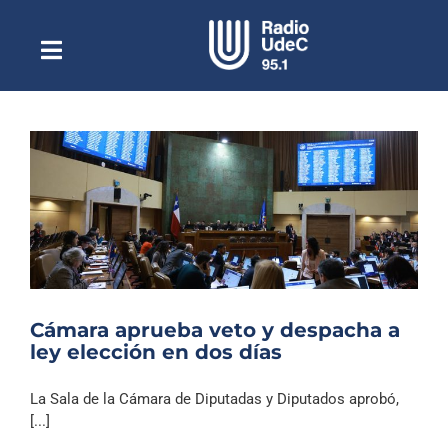
Saltar
al
contenido
Toggle
Escuchar Radio UdeC
Navigation
en vivo
Quiénes Somos
Programación
Podcast
Noticias
Reportajes
Cámara aprueba veto y despacha a
Columnas
ley elección en dos días
Música Clásica
La Sala de la Cámara de Diputadas y Diputados aprobó,
Especiales
[...]