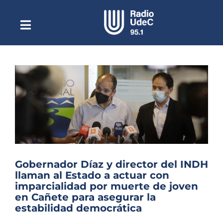
Saltar
al
contenido
Toggle
Escuchar Radio UdeC
Navigation
en vivo
Quiénes Somos
Programación
Podcast
Noticias
Reportajes
Gobernador Díaz y director del INDH
Columnas
llaman al Estado a actuar con
imparcialidad por muerte de joven
Música Clásica
en Cañete para asegurar la
estabilidad democrática
Especiales