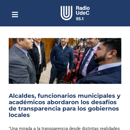
Saltar
al
contenido
Toggle
Escuchar Radio UdeC
Navigation
en vivo
Quiénes Somos
Programación
Podcast
Noticias
Reportajes
Alcaldes, funcionarios municipales y
Columnas
académicos abordaron los desafíos
de transparencia para los gobiernos
Música Clásica
locales
Especiales
"Una mirada a la transparencia desde distintas realidades