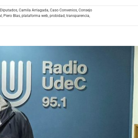
 Diputados
,
Camila Arriagada
,
Caso Convenios
,
Consejo
al
,
Piero Blas
,
plataforma web
,
probidad
,
transparencia
,