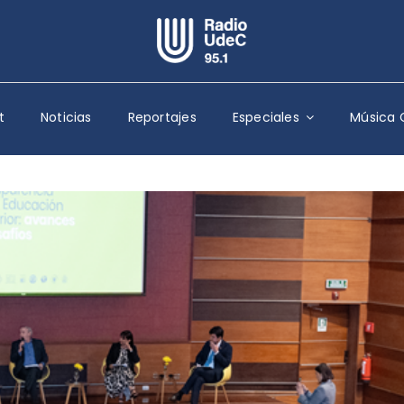
Escuchar Radio UdeC
en vivo
t
Noticias
Reportajes
Especiales
Música 
Quiénes Somos
Programación
Podcast
Noticias
Reportajes
Columnas
Música Clásica
Especiales