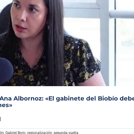
Ana Albornoz: «El gabinete del Biobío deb
ones»
]
ión
,
Gabriel Boric
,
regionalización
,
segunda vuelta