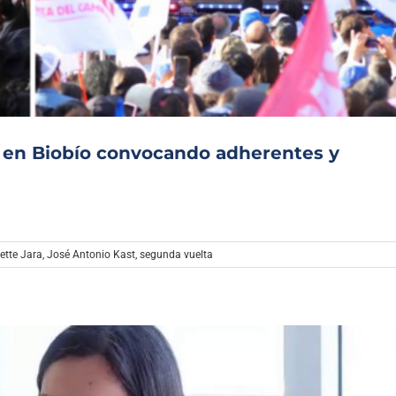
Archivo Sonoro
n en Biobío convocando adherentes y
ette Jara
,
José Antonio Kast
,
segunda vuelta