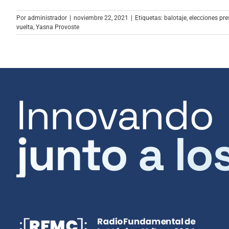
Por
administrador
|
noviembre 22, 2021
|
Etiquetas:
balotaje
,
elecciones pre
vuelta
,
Yasna Provoste
Innovando
junto a lo