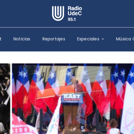
Escuchar Radio UdeC
en vivo
t
Noticias
Reportajes
Especiales
Música 
Quiénes Somos
Programación
Podcast
Noticias
Reportajes
Columnas
Música Clásica
Especiales