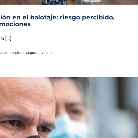
ón en el balotaje: riesgo percibido,
emociones
 [...]
pación electoral
,
segunda vuelta