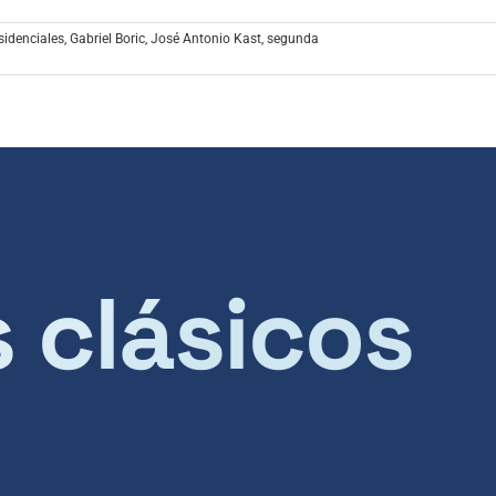
sidenciales
,
Gabriel Boric
,
José Antonio Kast
,
segunda
s clásicos