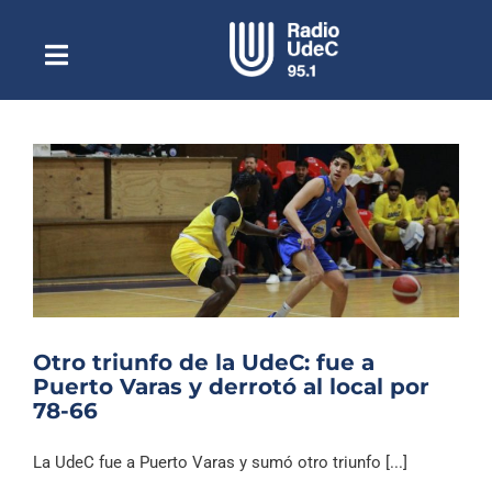
Saltar
al
contenido
Toggle
Escuchar Radio UdeC
Navigation
en vivo
Quiénes Somos
Programación
Podcast
Noticias
Reportajes
Otro triunfo de la UdeC: fue a
Columnas
Puerto Varas y derrotó al local por
78-66
Música Clásica
Especiales
La UdeC fue a Puerto Varas y sumó otro triunfo [...]