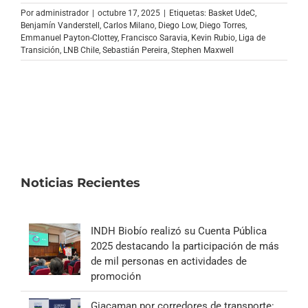
Archivo Sonoro
Por
administrador
|
octubre 17, 2025
|
Etiquetas:
Basket UdeC
,
Benjamín Vanderstell
,
Carlos Milano
,
Diego Low
,
Diego Torres
,
Emmanuel Payton-Clottey
,
Francisco Saravia
,
Kevin Rubio
,
Liga de
Transición
,
LNB Chile
,
Sebastián Pereira
,
Stephen Maxwell
Noticias Recientes
INDH Biobío realizó su Cuenta Pública
2025 destacando la participación de más
de mil personas en actividades de
promoción
Giacaman por corredores de transporte: