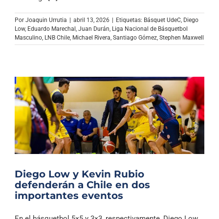
Archivo Sonoro
Por
Joaquin Urrutia
|
abril 13, 2026
|
Etiquetas:
Básquet UdeC
,
Diego
Low
,
Eduardo Marechal
,
Juan Durán
,
Liga Nacional de Básquetbol
Masculino
,
LNB Chile
,
Michael Rivera
,
Santiago Gómez
,
Stephen Maxwell
Diego Low y Kevin Rubio
defenderán a Chile en dos
importantes eventos
En el básquetbol 5×5 y 3×3, respectivamente, Diego Low