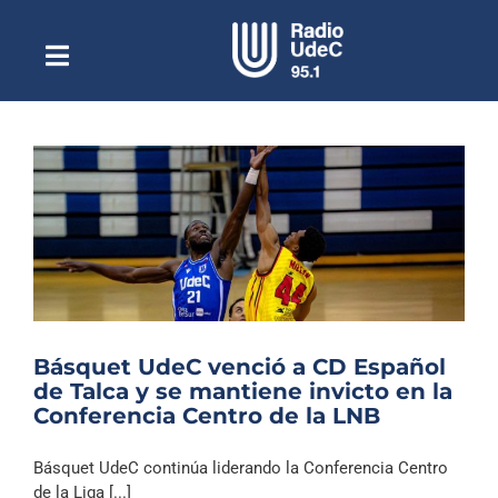
Saltar
al
contenido
Toggle
Escuchar Radio UdeC
Navigation
en vivo
Quiénes Somos
Programación
Podcast
Noticias
Reportajes
Básquet UdeC venció a CD Español
Columnas
de Talca y se mantiene invicto en la
Conferencia Centro de la LNB
Música Clásica
Especiales
Básquet UdeC continúa liderando la Conferencia Centro
de la Liga [...]