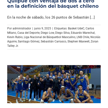
Quilpué con ventaja de dos a cero
en la definición del básquet chileno
En la noche de sábado, los 26 puntos de Sebastián [...]
Por
administrador
|
junio 9, 2025
|
Etiquetas:
Basket UdeC
,
Carlos
Milano
,
Casa del Deporte
,
Diego Low
,
Diego Silva
,
Eduardo Marechal
,
Kevin Rubio
,
Liga Nacional de Básquetbol Masculino
,
LNB Chile
,
Nicolás
Aguirre
,
Santiago Gómez
,
Sebastián Carrasco
,
Stephen Maxwell
,
Zoran
Talley Jr.