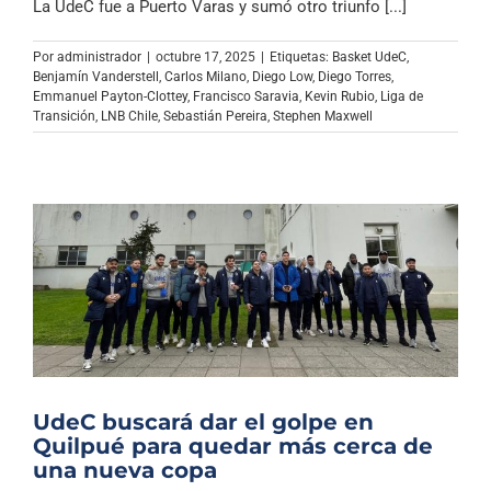
La UdeC fue a Puerto Varas y sumó otro triunfo [...]
Por
administrador
|
octubre 17, 2025
|
Etiquetas:
Basket UdeC
,
Benjamín Vanderstell
,
Carlos Milano
,
Diego Low
,
Diego Torres
,
Emmanuel Payton-Clottey
,
Francisco Saravia
,
Kevin Rubio
,
Liga de
Transición
,
LNB Chile
,
Sebastián Pereira
,
Stephen Maxwell
UdeC buscará dar el golpe en
Quilpué para quedar más cerca de
una nueva copa