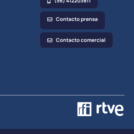
(56) 412203811
Contacto prensa
Contacto comercial