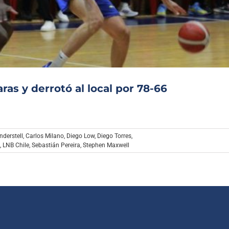
Archivo Sonoro
ras y derrotó al local por 78-66
derstell
,
Carlos Milano
,
Diego Low
,
Diego Torres
,
,
LNB Chile
,
Sebastián Pereira
,
Stephen Maxwell