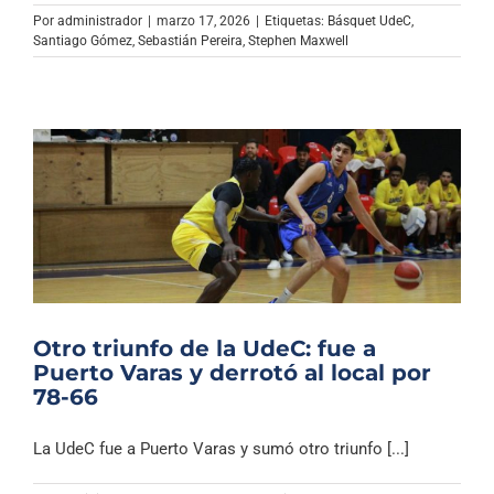
Archivo Sonoro
Por
administrador
|
marzo 17, 2026
|
Etiquetas:
Básquet UdeC
,
Santiago Gómez
,
Sebastián Pereira
,
Stephen Maxwell
Otro triunfo de la UdeC: fue a
Puerto Varas y derrotó al local por
78-66
La UdeC fue a Puerto Varas y sumó otro triunfo [...]