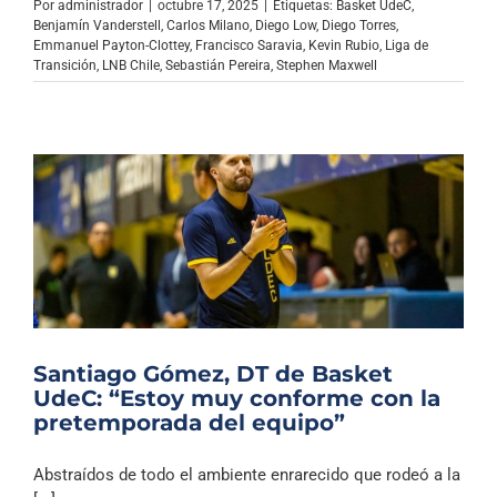
Por
administrador
|
octubre 17, 2025
|
Etiquetas:
Basket UdeC
,
Benjamín Vanderstell
,
Carlos Milano
,
Diego Low
,
Diego Torres
,
Emmanuel Payton-Clottey
,
Francisco Saravia
,
Kevin Rubio
,
Liga de
Transición
,
LNB Chile
,
Sebastián Pereira
,
Stephen Maxwell
Santiago Gómez, DT de Basket
UdeC: “Estoy muy conforme con la
pretemporada del equipo”
Abstraídos de todo el ambiente enrarecido que rodeó a la