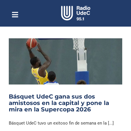
Saltar
al
contenido
Toggle
Escuchar Radio UdeC
Navigation
en vivo
Quiénes Somos
Programación
Podcast
Noticias
Reportajes
Básquet UdeC gana sus dos
Columnas
amistosos en la capital y pone la
mira en la Supercopa 2026
Música Clásica
Especiales
Básquet UdeC tuvo un exitoso fin de semana en la [...]