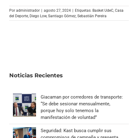
Por
administrador
|
agosto 27, 2024
|
Etiquetas:
Basket UdeC
,
Casa
del Deporte
,
Diego Low
,
Santiago Gómez
,
Sebastián Pereira
Noticias Recientes
Giacaman por corredores de transporte:
“Se debe sesionar mensualmente,
porque hoy solo tenemos la
manifestación de voluntad”
Seguridad: Kast busca cumplir sus
compromisos de campaña y presenta