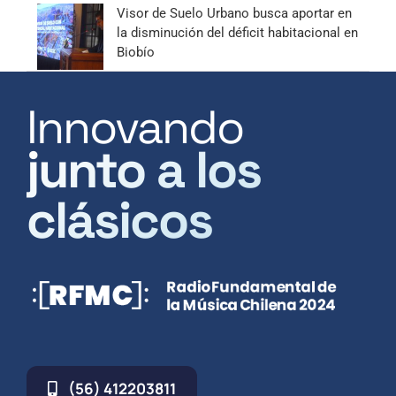
Visor de Suelo Urbano busca aportar en
la disminución del déficit habitacional en
Biobío
Innovando
junto a los
clásicos
(56) 412203811