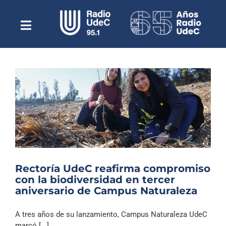
Saltar
al
contenido
Toggle
Escuchar Radio UdeC
Navigation
en vivo
Quiénes Somos
Programación
Podcast
Noticias
Reportajes
Rectoría UdeC reafirma compromiso
Columnas
con la biodiversidad en tercer
aniversario de Campus Naturaleza
Música Clásica
Especiales
A tres años de su lanzamiento, Campus Naturaleza UdeC
marcó [...]