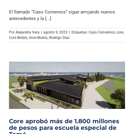
El llamado “Caso Convenios” sigue arrojando nuevos
antecedentes y la [...]
Por
Alejandra Vera
|
agosto 9, 2023
|
Etiquetas:
Caso Convenios
,
core
,
Core Biobío
,
Gore Biobío
,
Rodrigo Díaz
Core aprobó más de 1.800 millones
de pesos para escuela especial de