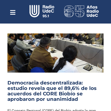
Saltar
al
contenido
Toggle
Escuchar Radio UdeC
Navigation
en vivo
Quiénes Somos
Programación
Podcast
Noticias
Reportajes
Democracia descentralizada:
Columnas
estudio revela que el 89,6% de los
acuerdos del CORE Biobío se
Música Clásica
aprobaron por unanimidad
Especiales
El Consejo Regional (CORE) del Biobío adopta la gran