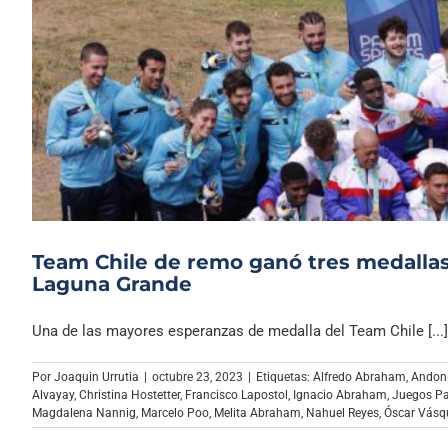
Team Chile de remo ganó tres medallas 
Laguna Grande
Una de las mayores esperanzas de medalla del Team Chile [...]
Por
Joaquin Urrutia
|
octubre 23, 2023
|
Etiquetas:
Alfredo Abraham
,
Andon
Alvayay
,
Christina Hostetter
,
Francisco Lapostol
,
Ignacio Abraham
,
Juegos P
Magdalena Nannig
,
Marcelo Poo
,
Melita Abraham
,
Nahuel Reyes
,
Óscar Vásq