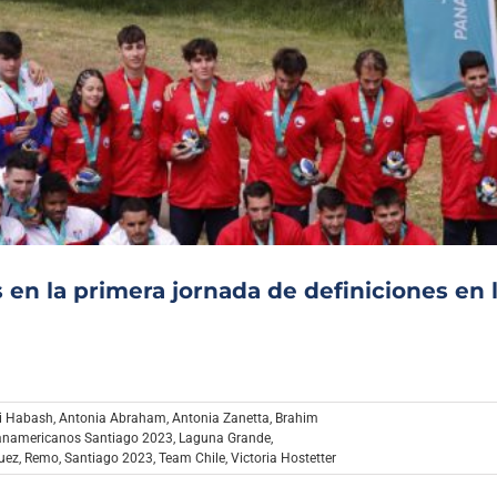
en la primera jornada de definiciones en 
i Habash
,
Antonia Abraham
,
Antonia Zanetta
,
Brahim
anamericanos Santiago 2023
,
Laguna Grande
,
uez
,
Remo
,
Santiago 2023
,
Team Chile
,
Victoria Hostetter