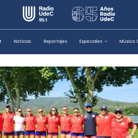
Escuchar Radio UdeC
en vivo
Quiénes Somos
t
Noticias
Reportajes
Especiales
Música 
Programación
Podcast
Noticias
Reportajes
Columnas
Música Clásica
Especiales