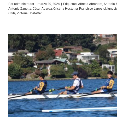
Por
administrador
|
marzo 20, 2024
|
Etiquetas:
Alfredo Abraham
,
Antonia
Antonia Zanetta
,
César Abaroa
,
Cristina Hostetter
,
Francisco Lapostol
,
Ignac
Chile
,
Victoria Hostetter