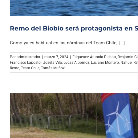
Remo del Biobío será protagonista en 
Como ya es habitual en las nóminas del Team Chile, [...]
Por
administrador
|
marzo 7, 2024
|
Etiquetas:
Antonia Pichott
,
Benjamín Ci
Francisco Lapostol
,
Josefa Vila
,
Lucas Albornoz
,
Luciano Montero
,
Nahuel Re
Remo
,
Team Chile
,
Tomás Muñoz