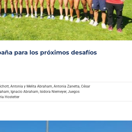
Archivo Sonoro
aña para los próximos desafíos
ichott
,
Antonia y Melita Abraham
,
Antonia Zanetta
,
César
raham
,
Ignacio Abraham
,
Isidora Niemeyer
,
Juegos
ria Hostetter