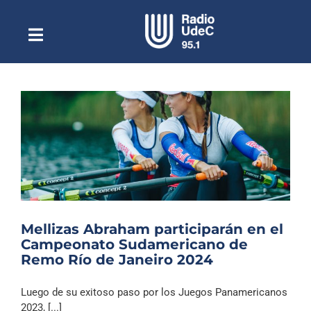
Saltar
al
contenido
Toggle
Escuchar Radio UdeC
Navigation
en vivo
Quiénes Somos
Programación
Podcast
Noticias
Reportajes
Mellizas Abraham participarán en el
Columnas
Campeonato Sudamericano de
Remo Río de Janeiro 2024
Música Clásica
Especiales
Luego de su exitoso paso por los Juegos Panamericanos
2023, [...]