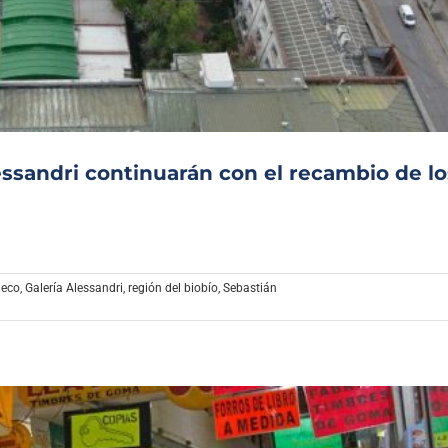
Archivo Sonoro
essandri continuarán con el recambio de lo
heco
,
Galería Alessandri
,
región del biobío
,
Sebastián