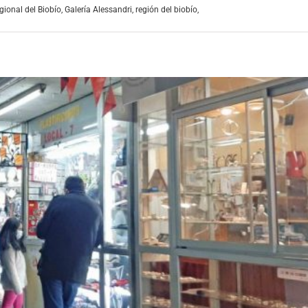
gional del Biobío
,
Galería Alessandri
,
región del biobío
,