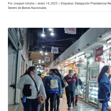
Por
Joaquin Urrutia
|
enero 14, 2025
|
Etiquetas:
Delegación Presidencial Re
Seremi de Bienes Nacionales