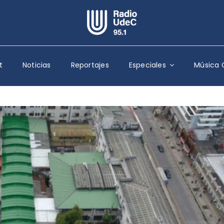
Escuchar Radio UdeC
en vivo
t
Noticias
Reportajes
Especiales
Música 
Quiénes Somos
Programación
Podcast
Noticias
Reportajes
Columnas
Música Clásica
Especiales