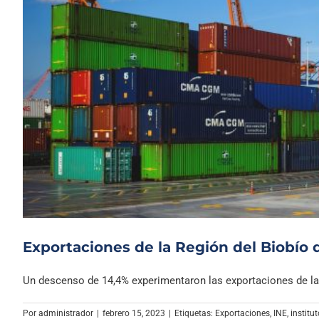
Exportaciones de la Región del Biobío 
Un descenso de 14,4% experimentaron las exportaciones de la R
Por
administrador
|
febrero 15, 2023
|
Etiquetas:
Exportaciones
,
INE
,
institu