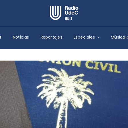
Escuchar Radio UdeC
en vivo
t
Noticias
Reportajes
Especiales
Música 
Quiénes Somos
Programación
Podcast
Noticias
Reportajes
Columnas
Música Clásica
Especiales