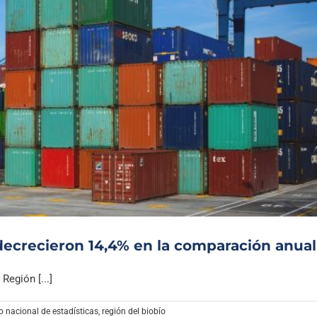
decrecieron 14,4% en la comparación anual
egión [...]
to nacional de estadísticas
,
región del biobío