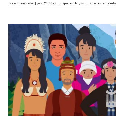
Por
administrador
|
julio 20, 2021
|
Etiquetas:
INE
,
instituto nacional de esta