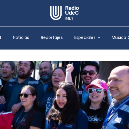
Escuchar Radio UdeC
en vivo
t
Noticias
Reportajes
Especiales
Música 
Quiénes Somos
Programación
Podcast
Noticias
Reportajes
Columnas
Música Clásica
Especiales