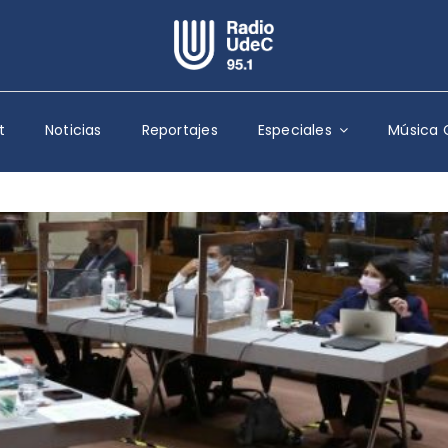
Escuchar Radio UdeC
en vivo
t
Noticias
Reportajes
Especiales
Música 
Quiénes Somos
Programación
Podcast
Noticias
Reportajes
Columnas
Música Clásica
Especiales