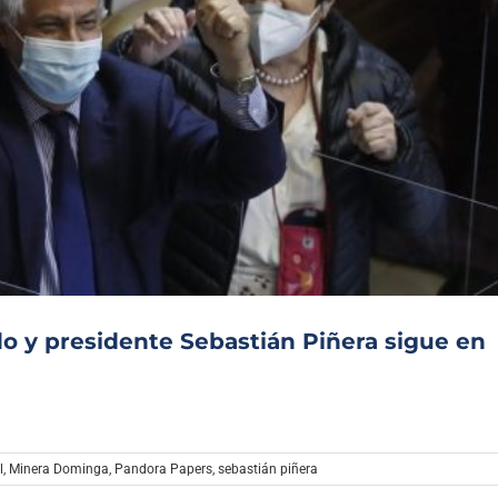
o y presidente Sebastián Piñera sigue en
l
,
Minera Dominga
,
Pandora Papers
,
sebastián piñera