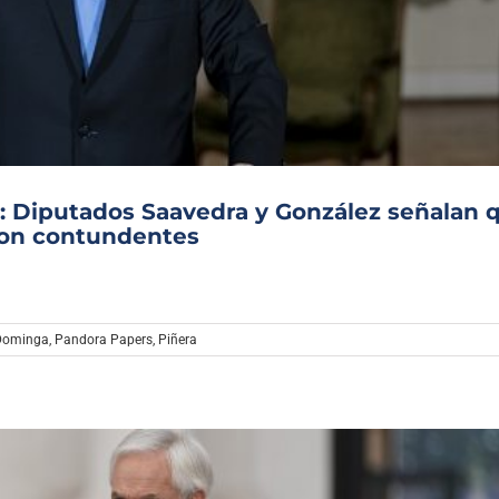
a: Diputados Saavedra y González señalan 
son contundentes
Dominga
,
Pandora Papers
,
Piñera