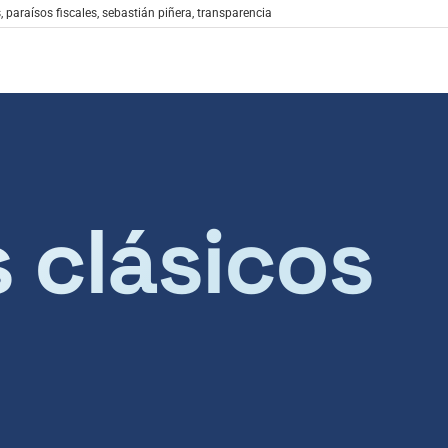
s
,
paraísos fiscales
,
sebastián piñera
,
transparencia
s clásicos