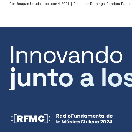
Por
Joaquin Urrutia
|
octubre 4, 2021
|
Etiquetas:
Dominga
,
Pandora Paper
Innovando
junto a lo