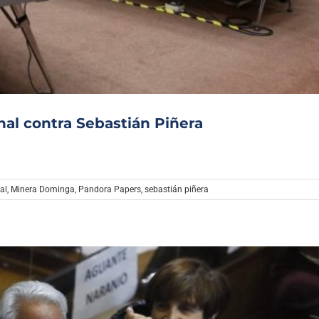
Archivo Sonoro
al contra Sebastián Piñera
al
,
Minera Dominga
,
Pandora Papers
,
sebastián piñera